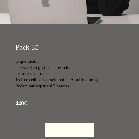
Pack 35
O que Inclui:
- Sessão fotográfica em estúdio
- 3 trocas de roupa
15 fotos editadas (envio online Alta Resolução)
Podem participar até 2 pessoas
440€
Quero reservar!