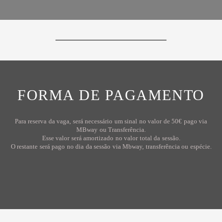
FORMA DE PAGAMENTO
Para reserva da vaga, será necessário um sinal no valor de 50€ pago via
MBway ou Transferência.
Esse valor será amortizado no valor total da sessão.
O restante será pago no dia da sessão via Mbway, transferência ou espécie.