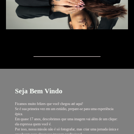
Seja Bem Vindo
Ficamos muito felizes que você chegou até aqui!
Se é sua primeira vez em um estúdio, prepare-se para uma experiência
épica.
Em quase 17 anos, descobrimos que uma imagem vai além de um clique:
ela expressa quem você é.
Por isso, nossa missão não é só fotografar, mas criar uma jornada única e