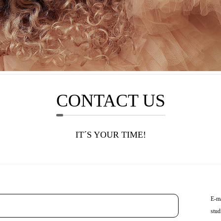
CONTACT US
IT´S YOUR TIME!
E-ma
stu