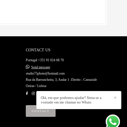
CONTACT US
Portugal +351 91 024 68 70
Send message
studio75photo@hotmail.com
Rua da Barruncheira, 3, Andar 1 -Direito - Carnaxide
Oeiras / Lisboa
Olá, em que podemos ajudar? Sinta-se a
✕
vontade em me chamar no Whats
CONTACT