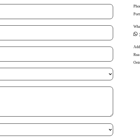
Pho
Port
Wha
Add
Rua 
Oeir