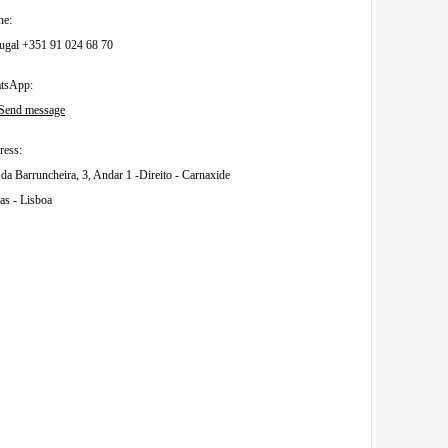
ne:
ugal +351 91 024 68 70
tsApp:
Send message
ress:
da Barruncheira, 3, Andar 1 -Direito - Carnaxide
as - Lisboa