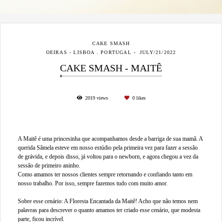
CAKE SMASH
OEIRAS - LISBOA . PORTUGAL
JULY/21/2022
CAKE SMASH - MAITÊ
2019
views
0
likes
A Maitê é uma princesinha que acompanhamos desde a barriga de sua mamã. A
querida Sâmela esteve em nosso estúdio pela primeira vez para fazer a sessão
de grávida, e depois disso, já voltou para o newborn, e agora chegou a vez da
sessão de primeiro aninho.
Como amamos ter nossos clientes sempre retornando e confiando tanto em
nosso trabalho. Por isso, sempre fazemos tudo com muito amor.
Sobre esse cenário: A Floresta Encantada da Maitê! Acho que não temos nem
palavras para descrever o quanto amamos ter criado esse cenário, que modesta
parte, ficou incrível.