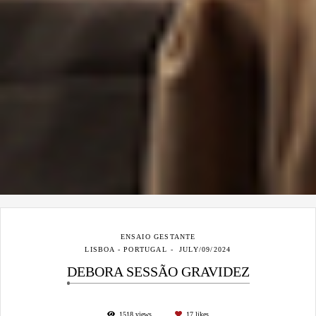
ENSAIO GESTANTE
LISBOA - PORTUGAL
JULY/09/2024
DEBORA SESSÃO GRAVIDEZ
1518
views
17
likes