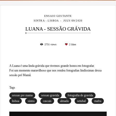
ENSAIO GESTANTE
SINTRA - LISBOA
JULY/09/2020
LUANA - SESSÃO GRÁVIDA
2751
views
2
likes
A Luana é uma linda grávida que tivemos grande honra em fotografar.
Foi um momento maravilhoso que nos rendeu fotografias lindíssimas dessa
sessão pré Mamã.
Tags
sessao pre mama
sessao gravida
fotografia de gravida
lisboa
sintra
cascais
almada
setubal
mafra