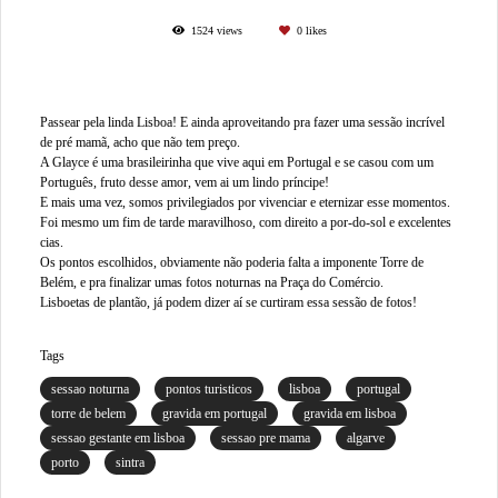
1524
views
0
likes
Passear pela linda Lisboa! E ainda aproveitando pra fazer uma sessão incrível
de pré mamã, acho que não tem preço.
A Glayce é uma brasileirinha que vive aqui em Portugal e se casou com um
Português, fruto desse amor, vem ai um lindo príncipe!
E mais uma vez, somos privilegiados por vivenciar e eternizar esse momentos.
Foi mesmo um fim de tarde maravilhoso, com direito a por-do-sol e excelentes
cias.
Os pontos escolhidos, obviamente não poderia falta a imponente Torre de
Belém, e pra finalizar umas fotos noturnas na Praça do Comércio.
Lisboetas de plantão, já podem dizer aí se curtiram essa sessão de fotos!
Tags
sessao noturna
pontos turisticos
lisboa
portugal
torre de belem
gravida em portugal
gravida em lisboa
sessao gestante em lisboa
sessao pre mama
algarve
porto
sintra